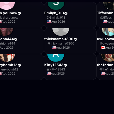
ah.younow
Emilyk_913
Tiffsesh
liyah.younow
@
Emilyk_913
@
tiffses
Aug 2026
Aug 2026
Aug 
iona444
thickmama0300
uwusowa
atriona444
@
thickmama0300
@
uwuso
Aug 2026
Aug 2026
Aug 2
rrybomb12
Kitty12543
the1ndon
herrybomb12
@
Kitty12543
@
the1ndo
Aug 2026
Aug 2026
Aug 2