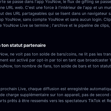
te se passe dans l'app YouNow, le flux de gifting se pass
e URL web. C'est une force à l'intérieur de l'app et un mur
 faut des URL partageables qui se lisent dans un navigateu
'app YouNow, sans compte YouNow et sans aucun login. ClipA
YouNow Live se termine ; l'archive et le pipeline de clips,
 ton statut partenaire
w, ne voit pas ton solde de bars/coins, ne lit pas les tra
ment est activé par opt-in par toi en tant que broadcaster
ouNow, ton nombre de fans, ton solde de bars et ton statut p
 prochain Live, chaque diffusion est enregistrée automatiq
s de charge supplémentaire sur ton appareil, pas de second 
ts prêts à être ressemés vers les spectateurs TikTok et Ree