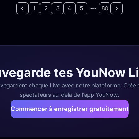
1
2
3
4
5
80
vegarde tes YouNow L
vegardent chaque Live avec notre plateforme. Crée de
spectateurs au-delà de l'app YouNow.
Commencer à enregistrer gratuitement