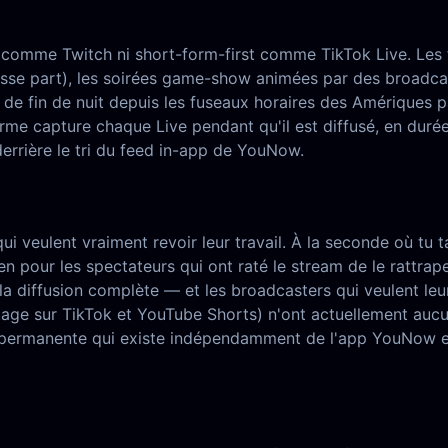
comme Twitch ni short-form-first comme TikTok Live. Les fo
se part), les soirées game-show animées par des broadcast
 de fin de nuit depuis les fuseaux horaires des Amériques 
forme capture chaque Live pendant qu'il est diffusé, en duré
errière le tri du feed in-app de YouNow.
veulent vraiment revoir leur travail. À la seconde où tu ta
en pour les spectateurs qui ont raté le stream de le ratt
a diffusion complète — et les broadcasters qui veulent leu
age sur TikTok et YouTube Shorts) n'ont actuellement aucun
 permanente qui existe indépendamment de l'app YouNow et 