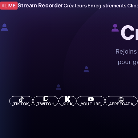
Stream Recorder
LIVE
Créateurs
Enregistrements
Clip
C
Rejoins
pour g
TIKTOK
TWITCH
KICK
YOUTUBE
AFREECATV