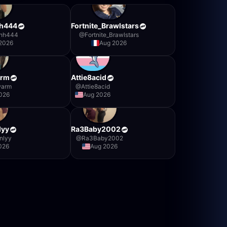
hh444
Fortnite_Brawlstars
hhh444
@
Fortnite_Brawlstars
2026
Aug 2026
rm
Attie8acid
warm
@
Attie8acid
026
Aug 2026
lyy
Ra3Baby2002
nlyy
@
Ra3Baby2002
026
Aug 2026