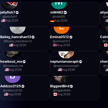
jellyfish7
mM482
aliy
@
jellyfish7
@
mM482
@
a
Aug 2026
Aug 2026
Bailey_hanrahan13
Emina0512
Catr
@
Bailey_hanrahan13
@
emina0512
@
C
Aug 2026
Aug 2026
howbout_me
neptunianseraph
che
@
howbout_me
@
neptunianseraph
@
c
Aug 2026
Aug 2026
Addzzz2125
BiggestBird
@
addzzz2125
@
biggestbird
Aug 2026
Aug 2026