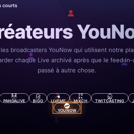
s courts
réateurs YouN
 les broadcasters YouNow qui utilisent notre pl
arder chaque Live archivé après que le feed in-
passé à autre chose.
PANDALIVE
BIGO
LIVEME
MIXCH
TWITCASTING
YOUNOW