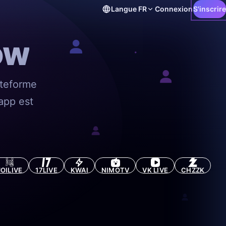
Langue
FR
Connexion
S'inscrire
ow
ateforme
app est
JOILIVE
17LIVE
KWAI
NIMOTV
VK LIVE
CHZZK