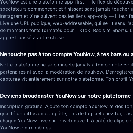
YouNow est une plateforme app-first — le flux de découver
spectateurs commencent et finissent sans jamais toucher un
Instagram et X ne suivent pas les liens app-only — il leur
Live une URL publique, web-addressable, qui se lit sans l
de moments forts formatés pour TikTok, Reels et Shorts. Le 
app est passé à autre chose.
Ne touche pas à ton compte YouNow, à tes bars ou à
Notre plateforme ne se connecte jamais à ton compte YouNo
partenaires ni avec la modération de YouNow. L'enregistre
capturée vit entièrement sur notre plateforme. Ton profil Y
Deviens broadcaster YouNow sur notre plateforme
Inscription gratuite. Ajoute ton compte YouNow et dès ton
qualité de diffusion complète, pas de logiciel chez toi, pa
chaque YouNow Live sur le web ouvert, à côté de clips cour
YouNow d'eux-mêmes.