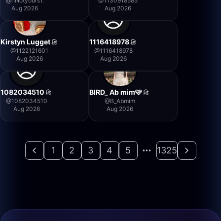
@
nNotyours1.
@
1130918585
Aug 2026
Aug 2026
Kirstyn Lugget
1116418978
@
1122121601
@
1116418978
Aug 2026
Aug 2026
1082034510
BIRD_ Ab mim🩷
@
1082034510
@
B_Abmim
Aug 2026
Aug 2026
1
2
3
4
5
1325