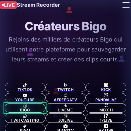
Stream Recorder
LIVE
Créateurs Bigo
Rejoins des milliers de créateurs Bigo qui
utilisent notre plateforme pour sauvegarder
leurs streams et créer des clips courts.
TIKTOK
TWITCH
KICK
YOUTUBE
AFREECATV
PANDALIVE
BIGO
LIVEME
MIXCH
TWITCASTING
JOILIVE
17LIVE
KWAI
NIMOTV
VK LIVE