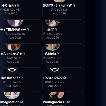
🍀Cris✨♦️
Sꍟꋪꍏᖘꃅ🌷ลูกบาส🏀
@
HDISAOLIVER
@
13604438
Aug 2026
Aug 2026
👑♠️ ТЁМНАЯ ♠️👑
肉宝
@
1054755745
@
1128006920
Aug 2026
Aug 2026
⚜️Aisha🫦💅⚜️
💪fênix
@
Atena67
@
1132541887
Aug 2026
Aug 2026
1061557277
1070217577
@
1061557277
@
1070217577
Aug 2026
Aug 2026
Imagination
Paulagarcia.13