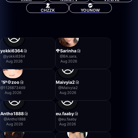
CHZZK
YOUNOW
yokki6364
🌹Sarinha
@
yokki6364
@
BA.sara.
Aug 2026
Aug 2026
ᵀ𝐒ᴮ💠zoo
Maivyia2
@
1126873469
@
Maivyia2
Aug 2026
Aug 2026
Antho1888
eu.faaby
@
Antho1888
@
eu.faaby
Aug 2026
Aug 2026