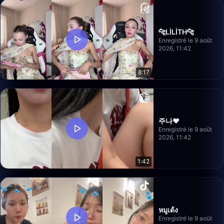
🐆LİLİTH🐆
Enregistré le 9 août
2026, 11:42
8:17
주나♥
Enregistré le 9 août
2026, 11:42
1:42
หมูเด้ง
Enregistré le 9 août