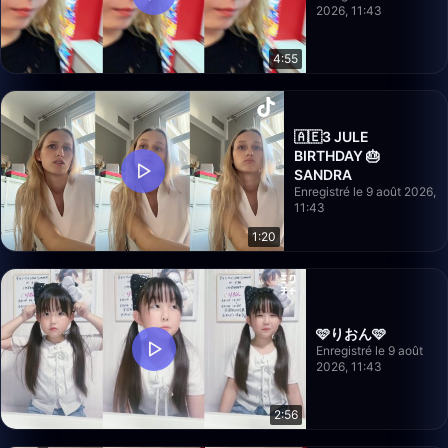
2026, 11:43
4:55
🇦🇪3 JULE
BIRTHDAY 🎂
SANDRA
Enregistré le 9 août 2026,
11:43
1:20
🩷りおん🩷
Enregistré le 9 août
2026, 11:43
2:56