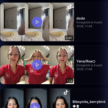
dodo
Enregistré le 9 août
2026, 11:46
2:40
Yana/Яна🍊
Enregistré le 9 août
2026, 11:46
1:13
Bibsynita_berrybird
🍓🐥