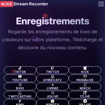
Stream Recorder
LIVE
Enregistrements
Regarde les enregistrements de lives de
créateurs sur notre plateforme. Télécharge et
découvre du nouveau contenu.
TIKTOK
TWITCH
KICK
YOUTUBE
AFREECATV
PANDALIVE
BIGO
LIVEME
MIXCH
TWITCASTING
JOILIVE
17LIVE
KWAI
NIMOTV
VK LIVE