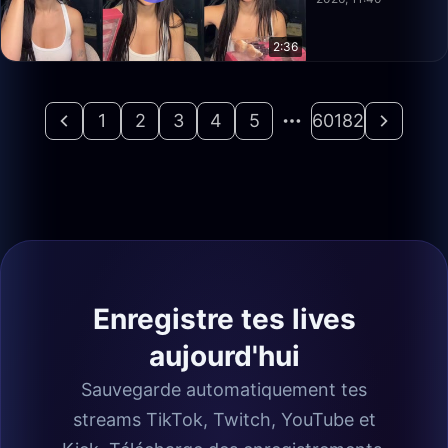
2:36
1
2
3
4
5
60182
Enregistre tes lives
aujourd'hui
Sauvegarde automatiquement tes
streams TikTok, Twitch, YouTube et