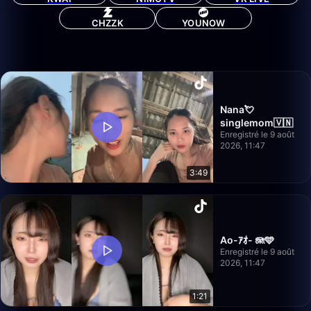
CHZZK
YOUNOW
Nana💘
singlemom🇻🇳
Enregistré le 9 août
2026, 11:47
3:49
Ao-ｱｵ- 🪼🩵
Enregistré le 9 août
2026, 11:47
1:21