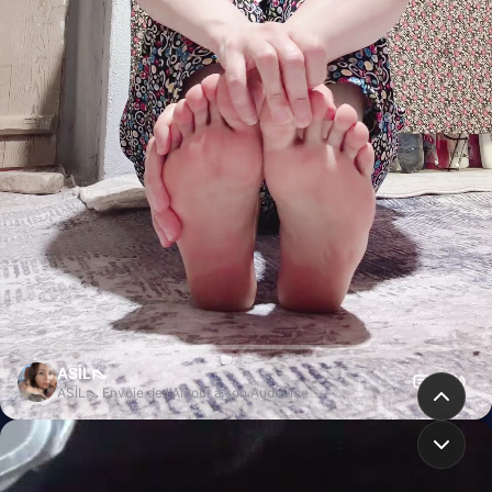
ASİL👠
ASİL👠 Envoie de l'Amour à son Audience