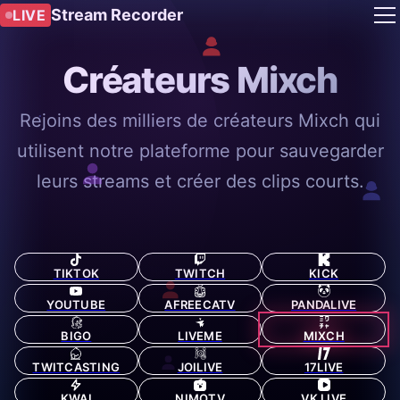
Stream Recorder
LIVE
Créateurs Mixch
Rejoins des milliers de créateurs Mixch qui
utilisent notre plateforme pour sauvegarder
leurs streams et créer des clips courts.
TIKTOK
TWITCH
KICK
YOUTUBE
AFREECATV
PANDALIVE
BIGO
LIVEME
MIXCH
TWITCASTING
JOILIVE
17LIVE
KWAI
NIMOTV
VK LIVE