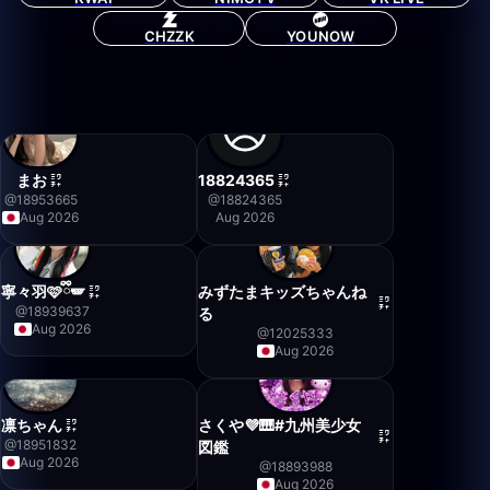
CHZZK
YOUNOW
まお
18824365
@
18953665
@
18824365
Aug 2026
Aug 2026
寧々羽🩷ྀི🪽
みずたまキッズちゃんね
@
18939637
る
Aug 2026
@
12025333
Aug 2026
凛ちゃん
さくや💜‪🎹#九州美少女
@
18951832
図鑑
Aug 2026
@
18893988
Aug 2026