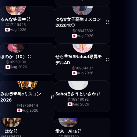
るみな🤟🏻👑
ゆな#女子高生ミスコン
@
17119428
2026🫧🤍
Aug 2026
@
18947892
Aug 2026
ほのか（10）
せら🍭🌸#Natuul専属モ
@
18950190
デルAD
Aug 2026
@
18904437
Aug 2026
みお🐣‪💗#jcミスコン
Sahoほさうといさ🖕
@
18949092
2026
Aug 2026
@
18759444
Aug 2026
はな
愛来 Aira
@
18894178
@
18951299