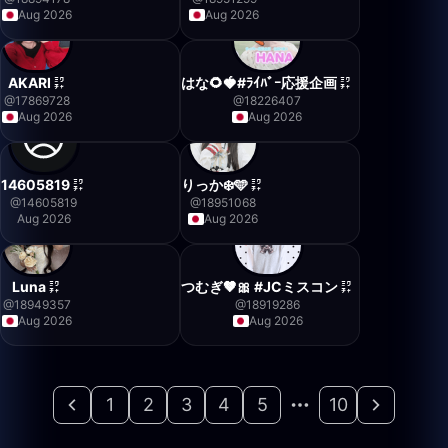
Aug 2026
Aug 2026
AKARI
はな🌻🍓#ﾗｲﾊﾞｰ応援企画
@
17869728
@
18226407
Aug 2026
Aug 2026
14605819
りっか❄️🩵
@
14605819
@
18951068
Aug 2026
Aug 2026
Luna
つむぎ🤎🎀 #JCミスコン
@
18949357
@
18919286
Aug 2026
Aug 2026
1
2
3
4
5
10