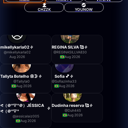
CHZZK
YOUNOW
mikellykarla02
REGINA SILVA 🥰
@
mikellykarla02
@
REGINASILLVA830
Aug 2026
Aug 2026
Tallyta Botelho 🦋🌛
Sofia 💕
@
Tallyta0
@
Sofiazinha33
Aug 2026
Aug 2026
ᕙ⁠（⁠＠⁠°⁠▽⁠°⁠＠⁠）JÉSSICA
Dudinha reserva 🥰
@
Duh445
ᕙ⁠（⁠＠⁠°⁠▽⁠°
Aug 2026
@
jessicalaiz005
Aug 2026