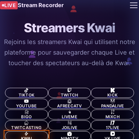
Stream Recorder
LIVE
Streamers Kwai
Rejoins les streamers Kwai qui utilisent notre
plateforme pour sauvegarder chaque Live et
toucher des spectateurs au-delà de Kwai.
TIKTOK
TWITCH
KICK
YOUTUBE
AFREECATV
PANDALIVE
BIGO
LIVEME
MIXCH
TWITCASTING
JOILIVE
17LIVE
KWAI
NIMOTV
VK LIVE