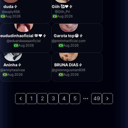
duda
Giih 🥰❤️
@
auply656
@
Giih_Pri
Aug 2026
Aug 2026
eududinhaoficial 🫶❤️
Garota top😁
@
eduardaaaaaoficial
@
pretinhaoficial.com
Aug 2026
Aug 2026
Aninha
BRUNA DIAS
@
annyhasilvaa
@
gislenegusman838
Aug 2026
Aug 2026
1
2
3
4
5
49