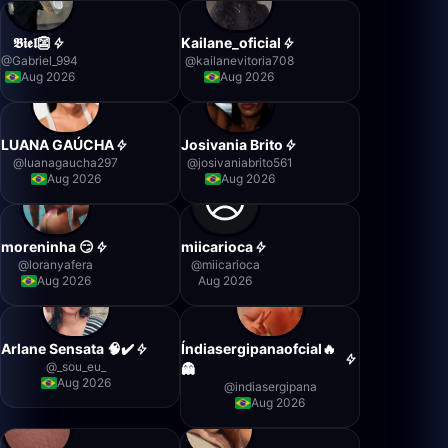
𝕭𝖎𝖊𝖑👺
Kailane_oficial
@
Gabriel_994
@
kailanevitoria708
Aug 2026
Aug 2026
LUANA GAÚCHA
Josivania Brito
@
luanagaucha297
@
josivaniabrito561
Aug 2026
Aug 2026
moreninha 😏
miicarioca
@
loranyafera
@
miicarioca
Aug 2026
Aug 2026
Arlane Sensata 🧠✔️
Índiasergipanaofcial🔥
@
_sou_eu_
👻
Aug 2026
@
indiasergipana
Aug 2026