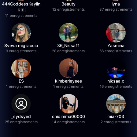
444GoddessKaylin
Beauty
lyna
12 enregistrements
37 enregistrements
🇬🇩
11 enregistrements
Sveva migliaccio
36_Nissa🍑
Yasmina
9 enregistrements
28 enregistrements
66 enregistrements
ES
kimberleyeee
niksaa.x
1 enregistrements
1 enregistrements
16 enregistrements
_sydsyed
chidimma00000
mia-703
25 enregistrements
14 enregistrements
2 enregistrements