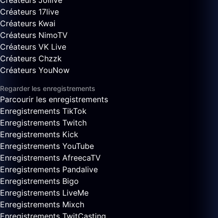
Créateurs Joilive
Créateurs 17live
Créateurs Kwai
Créateurs NimoTV
Créateurs VK Live
Créateurs Chzzk
Créateurs YouNow
Regarder les enregistrements
Parcourir les enregistrements
Enregistrements TikTok
Enregistrements Twitch
Enregistrements Kick
Enregistrements YouTube
Enregistrements AfreecaTV
Enregistrements Pandalive
Enregistrements Bigo
Enregistrements LiveMe
Enregistrements Mixch
Enregistrements TwitCasting