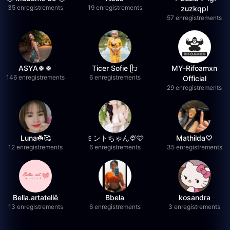
35 enregistrements
19 enregistrements
zuzkqpl
57 enregistrements
ASYA🍀🍀
Ticer Sofie ᥫ᭡
MY-Rifoamxn
146 enregistrements
6 enregistrements
Official
29 enregistrements
Luna☘️🥰
ミントちゃん🍨🩵
Mathilda♡︎
12 enregistrements
6 enregistrements
35 enregistrements
Bella.artateliê
Bbela
kosandra
13 enregistrements
6 enregistrements
3 enregistrements