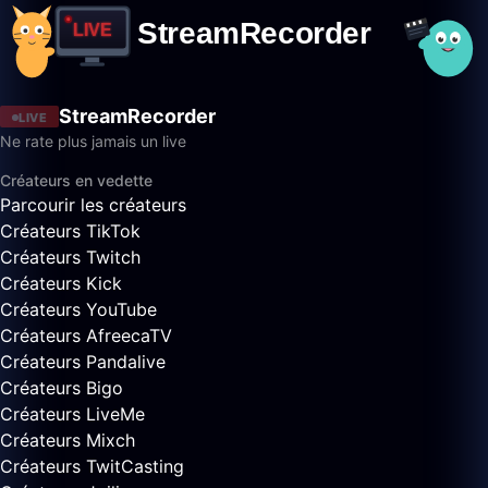
StreamRecorder
LIVE
Ne rate plus jamais un live
Créateurs en vedette
Parcourir les créateurs
Créateurs TikTok
Créateurs Twitch
Créateurs Kick
Créateurs YouTube
Créateurs AfreecaTV
Créateurs Pandalive
Créateurs Bigo
Créateurs LiveMe
Créateurs Mixch
Créateurs TwitCasting