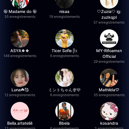
🤪 Madame do 🤪
nisaa
🤍Zuzia🤍 ig:
35 enregistrements
19 enregistrements
zuzkqpl
57 enregistrements
ASYA🍀🍀
Ticer Sofie ᥫ᭡
MY-Rifoamxn
146 enregistrements
6 enregistrements
Official
29 enregistrements
Luna☘️🥰
ミントちゃん🍨🩵
Mathilda♡︎
12 enregistrements
6 enregistrements
35 enregistrements
Bella.artateliê
Bbela
kosandra
13 enregistrements
6 enregistrements
3 enregistrements