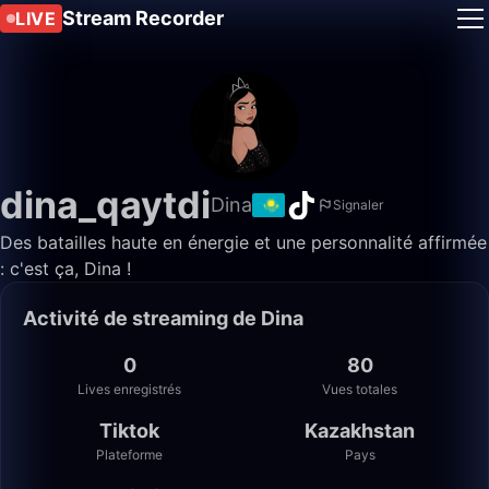
Stream Recorder
LIVE
dina_qaytdi
Dina
Signaler
Des batailles haute en énergie et une personnalité affirmée
: c'est ça, Dina !
Activité de streaming de Dina
0
80
Lives enregistrés
Vues totales
Tiktok
Kazakhstan
Plateforme
Pays