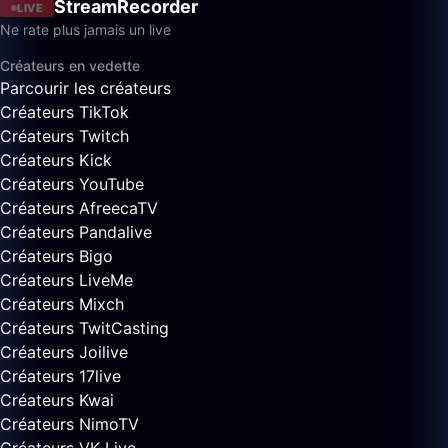
StreamRecorder
LIVE
Ne rate plus jamais un live
Créateurs en vedette
Parcourir les créateurs
Créateurs TikTok
Créateurs Twitch
Créateurs Kick
Créateurs YouTube
Créateurs AfreecaTV
Créateurs Pandalive
Créateurs Bigo
Créateurs LiveMe
Créateurs Mixch
Créateurs TwitCasting
Créateurs Joilive
Créateurs 17live
Créateurs Kwai
Créateurs NimoTV