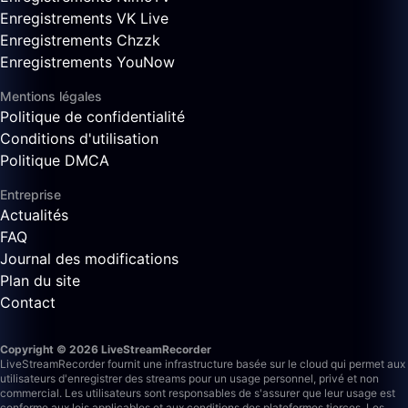
Enregistrements VK Live
Enregistrements Chzzk
Enregistrements YouNow
Mentions légales
Politique de confidentialité
Conditions d'utilisation
Politique DMCA
Entreprise
Actualités
FAQ
Journal des modifications
Plan du site
Contact
Copyright © 2026 LiveStreamRecorder
LiveStreamRecorder fournit une infrastructure basée sur le cloud qui permet aux
utilisateurs d'enregistrer des streams pour un usage personnel, privé et non
commercial. Les utilisateurs sont responsables de s'assurer que leur usage est
conforme aux lois applicables et aux conditions des plateformes tierces.
Les