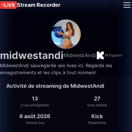
Stream Recorder
LIVE
midwestandi
MidwestAndi
Signaler
MidwestAndi sauvegarde ses lives ici. Regarde les
enregistrements et les clips à tout moment.
Activité de streaming de MidwestAndi
13
27
Lives enregistrés
Vues totales
6 août 2026
Kick
Dernier live
Plateforme