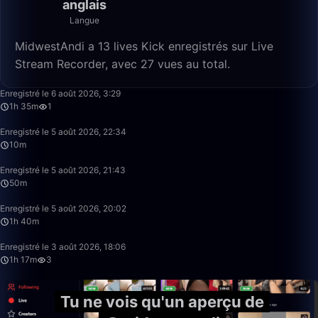
anglais
Langue
MidwestAndi a 13 lives Kick enregistrés sur Live
Stream Recorder, avec 27 vues au total.
1:35:01
Enregistré le 6 août 2026, 3:29
1h 35m
1
10:50
Enregistré le 5 août 2026, 22:34
10m
50:00
Enregistré le 5 août 2026, 21:43
50m
1:40:00
Enregistré le 5 août 2026, 20:02
1h 40m
1:17:15
Enregistré le 3 août 2026, 18:06
1h 17m
3
Tu ne vois qu'un aperçu de