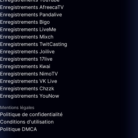
Enregistrements AfreecaTV
Enregistrements Pandalive
Enregistrements Bigo
Enregistrements LiveMe
Enregistrements Mixch
Enregistrements TwitCasting
Enregistrements Joilive
Enregistrements 17live
Enregistrements Kwai
Enregistrements NimoTV
Enregistrements VK Live
Enregistrements Chzzk
Enregistrements YouNow
Mentions légales
Politique de confidentialité
Conditions d'utilisation
Politique DMCA