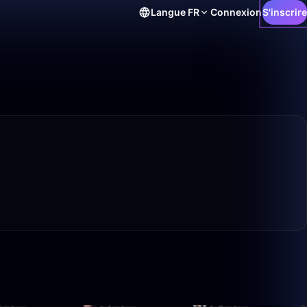
Langue
FR
Connexion
S'inscrire
49:59
2:50