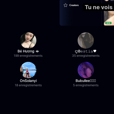
Tu ne vois
Bé Hương 🫦
ꨄB𝚎𝚜𝚝𝚒𝚊🖤
199 enregistrements
35 enregistrements
OnSolanyi
Bubullee🧚🏼‍♀️
18 enregistrements
5 enregistrements