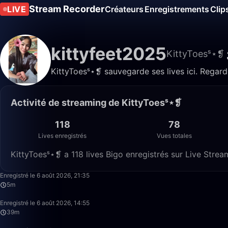
Stream Recorder
LIVE
Créateurs
Enregistrements
Clip
kittyfeet2025
KittyToesˢ⋆❡
KittyToesˢ⋆❡ sauvegarde ses lives ici. Regard
Activité de streaming de KittyToesˢ⋆❡
118
78
Lives enregistrés
Vues totales
KittyToesˢ⋆❡ a 118 lives Bigo enregistrés sur Live Strea
Enregistré le 6 août 2026, 21:35
5m
Enregistré le 6 août 2026, 14:55
39m