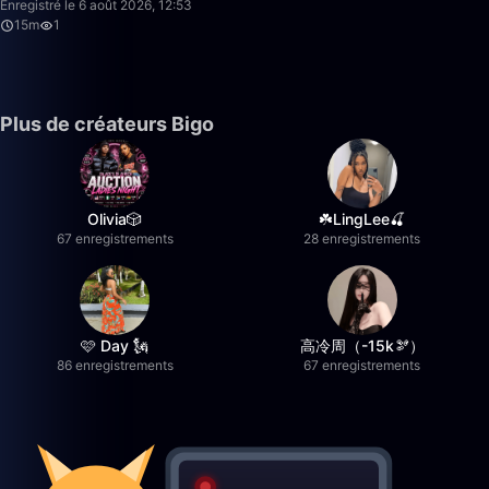
Enregistré le 6 août 2026, 12:53
15m
1
Plus de créateurs Bigo
Olivia🎲
☘️LingLee🍒
67 enregistrements
28 enregistrements
🩷 Day 🗽
高冷周（-15k🫘）
86 enregistrements
67 enregistrements