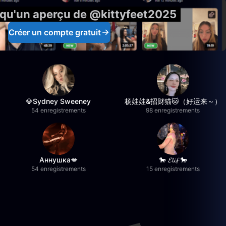
 qu'un aperçu de @kittyfeet2025
Créer un compte gratuit
💎Sydney Sweeney
杨娃娃&招财猫🐱（好运来～）
54 enregistrements
98 enregistrements
Аннушка💋
🐎 𝓔𝓵𝓲𝓯 🐎
54 enregistrements
15 enregistrements