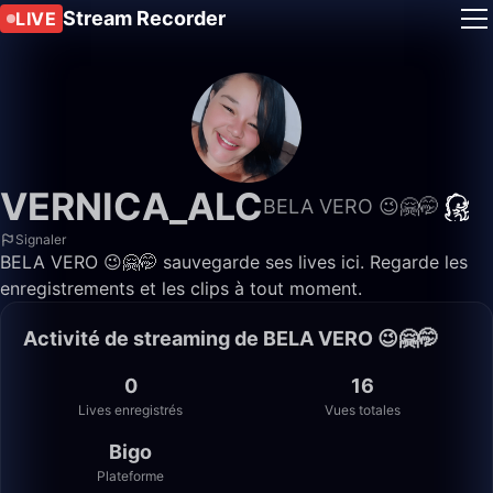
Stream Recorder
LIVE
VERNICA_ALC
BELA VERO 😉🤗🤭
Signaler
BELA VERO 😉🤗🤭 sauvegarde ses lives ici. Regarde les
enregistrements et les clips à tout moment.
Activité de streaming de BELA VERO 😉🤗🤭
0
16
Lives enregistrés
Vues totales
Bigo
Plateforme