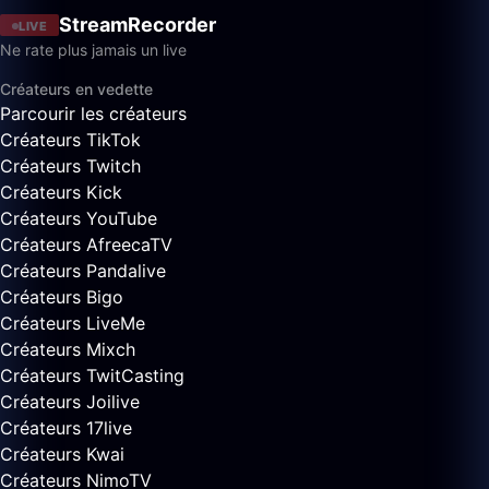
StreamRecorder
LIVE
Ne rate plus jamais un live
Créateurs en vedette
Parcourir les créateurs
Créateurs TikTok
Créateurs Twitch
Créateurs Kick
Créateurs YouTube
Créateurs AfreecaTV
Créateurs Pandalive
Créateurs Bigo
Créateurs LiveMe
Créateurs Mixch
Créateurs TwitCasting
Créateurs Joilive
Créateurs 17live
Créateurs Kwai
Créateurs NimoTV