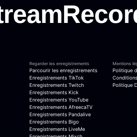
Regarder les enregistrements
Mentions lé
Parcourir les enregistrements
Politique d
Enregistrements TikTok
Conditions 
Enregistrements Twitch
Politique
Enregistrements Kick
Enregistrements YouTube
Enregistrements AfreecaTV
Enregistrements Pandalive
Enregistrements Bigo
Enregistrements LiveMe
Enregistrements Mixch