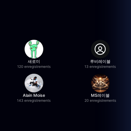
새로미
루비레이블
120 enregistrements
13 enregistrements
Alain Moise
MS레이블
143 enregistrements
20 enregistrements