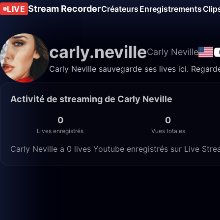
Stream Recorder
LIVE
Créateurs
Enregistrements
Clip
carly.neville
Carly Neville
Carly Neville sauvegarde ses lives ici. Regard
Activité de streaming de Carly Neville
0
0
Lives enregistrés
Vues totales
Carly Neville a 0 lives Youtube enregistrés sur Live Str