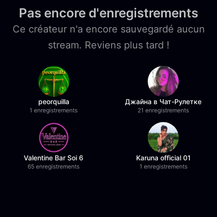
Pas encore d'enregistrements
Ce créateur n'a encore sauvegardé aucun
stream. Reviens plus tard !
peorquilla
Джайна в Чат-Рулетке
1 enregistrements
21 enregistrements
Valentine Bar Soi 6
Karuna official 01
65 enregistrements
1 enregistrements