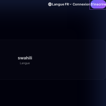
Langue
FR
Connexion
S'inscrire
swahili
Langue