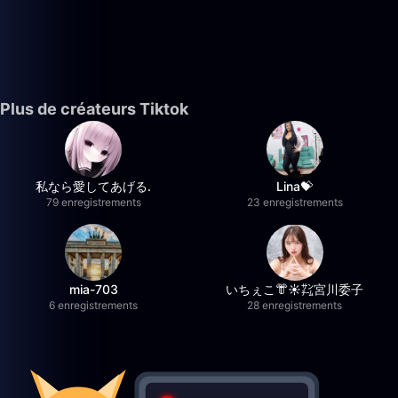
Plus de créateurs Tiktok
私なら愛してあげる.
Lina💝
79 enregistrements
23 enregistrements
mia-703
いちぇこ👘☀️㌠宮川委子
6 enregistrements
28 enregistrements