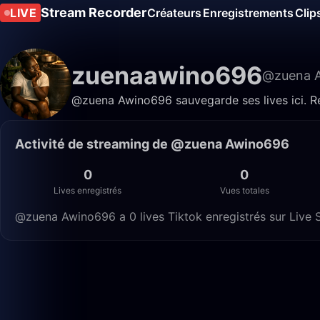
Stream Recorder
LIVE
Créateurs
Enregistrements
Clip
zuenaawino696
@zuena 
@zuena Awino696 sauvegarde ses lives ici. Re
Activité de streaming de @zuena Awino696
0
0
Lives enregistrés
Vues totales
@zuena Awino696 a 0 lives Tiktok enregistrés sur Live S