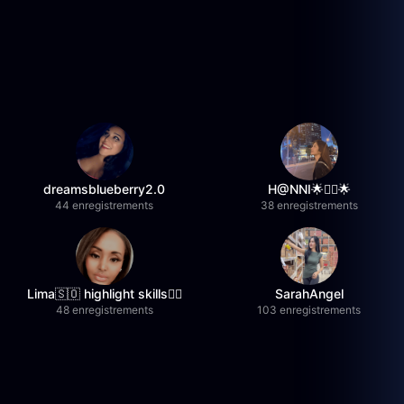
dreamsblueberry2.0
H@NNI🌟❤️‍🔥🌟
44 enregistrements
38 enregistrements
Lima🇸🇴 highlight skills✌🏽
SarahAngel
48 enregistrements
103 enregistrements