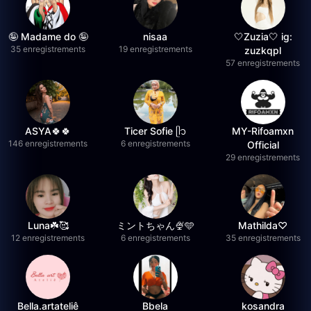
🤪 Madame do 🤪
nisaa
🤍Zuzia🤍 ig:
35 enregistrements
19 enregistrements
zuzkqpl
57 enregistrements
ASYA🍀🍀
Ticer Sofie ᥫ᭡
MY-Rifoamxn
146 enregistrements
6 enregistrements
Official
29 enregistrements
Luna☘️🥰
ミントちゃん🍨🩵
Mathilda♡︎
12 enregistrements
6 enregistrements
35 enregistrements
Bella.artateliê
Bbela
kosandra