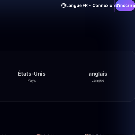
Langue
FR
Connexion
S'inscrire
États-Unis
anglais
Pays
Langue
44:38
7:45