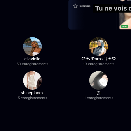
Tu ne vois
ellavielle
♡❀˖⁺Rara⋆˙⊹❀♡
50 enregistrements
13 enregistrements
shineplacex
@
5 enregistrements
1 enregistrements