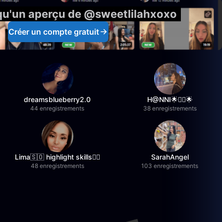
 qu'un aperçu de @sweetlilahxoxo
Créer un compte gratuit
dreamsblueberry2.0
H@NNI🌟❤️‍🔥🌟
44 enregistrements
38 enregistrements
Lima🇸🇴 highlight skills✌🏽
SarahAngel
48 enregistrements
103 enregistrements