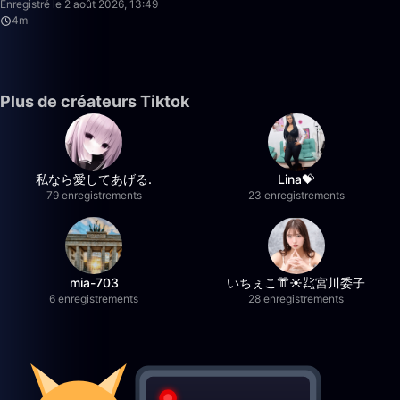
Enregistré le 2 août 2026, 13:49
4m
Plus de créateurs Tiktok
私なら愛してあげる.
Lina💝
79 enregistrements
23 enregistrements
mia-703
いちぇこ👘☀️㌠宮川委子
6 enregistrements
28 enregistrements