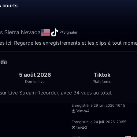
s courts
s Sierra Nevada
Signaler
 ici. Regarde les enregistrements et les clips à tout mome
ada
5 août 2026
Tiktok
Dernier live
Plateforme
sur Live Stream Recorder, avec 34 vues au total.
1:15
Enregistré le 29 juil. 2026, 16:15
39m
4
30:12
Enregistré le 24 juil. 2026, 20:55
4m
2
49:58