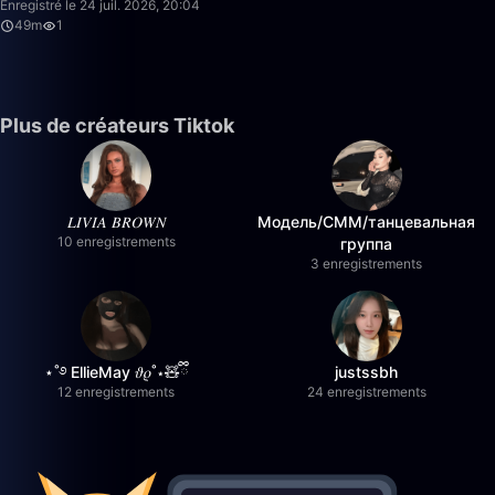
Enregistré le 24 juil. 2026, 20:04
49m
1
Plus de créateurs Tiktok
𝐿𝐼𝑉𝐼𝐴 𝐵𝑅𝑂𝑊𝑁
Модель/СММ/танцевальная
10 enregistrements
группа
3 enregistrements
⋆˚࿔ EllieMay 𝜗𝜚˚⋆🧸ྀི
justssbh
12 enregistrements
24 enregistrements