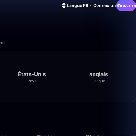
Langue
FR
Connexion
S'inscrire
nt.
États-Unis
anglais
Pays
Langue
39:01
4:42