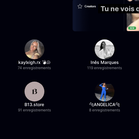
Tu ne vois
kaylxigh.rx 💣🐚
Inês Marques
74 enregistrements
119 enregistrements
B13.store
🐆ANGELICA🐆
91 enregistrements
8 enregistrements