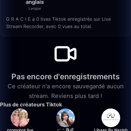
anglais
Langue
G R A C I E a 0 lives Tiktok enregistrés sur Live
Stream Recorder, avec 0 vues au total.
Pas encore d'enregistrements
Ce créateur n'a encore sauvegardé aucun
stream. Reviens plus tard !
Plus de créateurs Tiktok
promobot.live
にこ🗿🌈
Libaas By Nazish