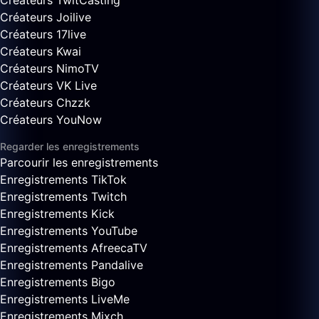
Créateurs TwitCasting
Créateurs Joilive
Créateurs 17live
Créateurs Kwai
Créateurs NimoTV
Créateurs VK Live
Créateurs Chzzk
Créateurs YouNow
Regarder les enregistrements
Parcourir les enregistrements
Enregistrements TikTok
Enregistrements Twitch
Enregistrements Kick
Enregistrements YouTube
Enregistrements AfreecaTV
Enregistrements Pandalive
Enregistrements Bigo
Enregistrements LiveMe
Enregistrements Mixch