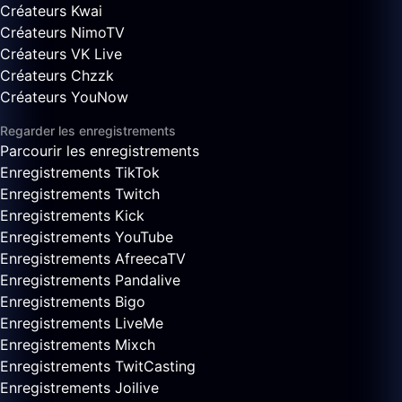
Créateurs Kwai
Créateurs NimoTV
Créateurs VK Live
Créateurs Chzzk
Créateurs YouNow
Regarder les enregistrements
Parcourir les enregistrements
Enregistrements TikTok
Enregistrements Twitch
Enregistrements Kick
Enregistrements YouTube
Enregistrements AfreecaTV
Enregistrements Pandalive
Enregistrements Bigo
Enregistrements LiveMe
Enregistrements Mixch
Enregistrements TwitCasting
Enregistrements Joilive