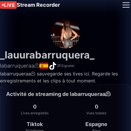
Stream Recorder
LIVE
_lauurabarruquera_
labarruqueraa🫠
Signaler
labarruqueraa🫠 sauvegarde ses lives ici. Regarde les
enregistrements et les clips à tout moment.
Activité de streaming de labarruqueraa🫠
0
0
Lives enregistrés
Vues totales
Tiktok
Espagne
Plateforme
Pays