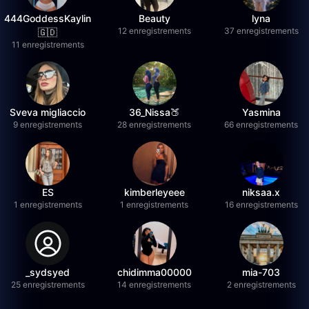
444GoddessKaylin
Beauty
lyna
12 enregistrements
37 enregistrements
🇬🇩
11 enregistrements
Sveva migliaccio
36_Nissa🍑
Yasmina
9 enregistrements
28 enregistrements
66 enregistrements
ES
kimberleyeee
niksaa.x
1 enregistrements
1 enregistrements
16 enregistrements
_sydsyed
chidimma00000
mia-703
25 enregistrements
14 enregistrements
2 enregistrements