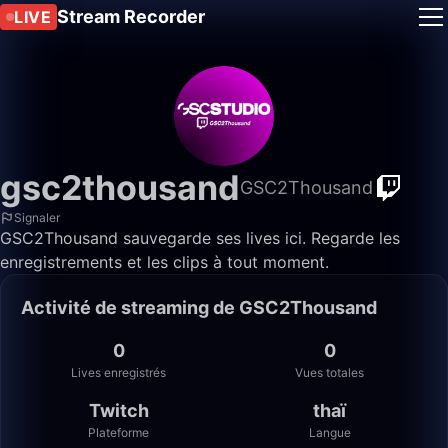
Stream Recorder
LIVE
gsc2thousand
GSC2Thousand
Signaler
GSC2Thousand sauvegarde ses lives ici. Regarde les
enregistrements et les clips à tout moment.
Activité de streaming de GSC2Thousand
0
0
Lives enregistrés
Vues totales
Twitch
thaï
Plateforme
Langue