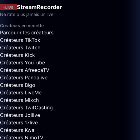
StreamRecorder
LIVE
Ne rate plus jamais un live
Créateurs en vedette
Parcourir les créateurs
Créateurs TikTok
Créateurs Twitch
Créateurs Kick
Créateurs YouTube
Créateurs AfreecaTV
Créateurs Pandalive
Créateurs Bigo
Créateurs LiveMe
Créateurs Mixch
Créateurs TwitCasting
Créateurs Joilive
Créateurs 17live
Créateurs Kwai
Créateurs NimoTV