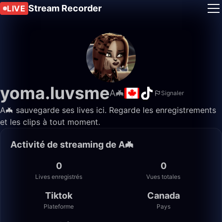
Stream Recorder
LIVE
yoma.luvsme
A🦇
Signaler
A🦇 sauvegarde ses lives ici. Regarde les enregistrements
et les clips à tout moment.
Activité de streaming de A🦇
0
0
Lives enregistrés
Vues totales
Tiktok
Canada
Plateforme
Pays