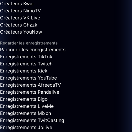
Créateurs Kwai
Créateurs NimoTV
Créateurs VK Live
Créateurs Chzzk
Créateurs YouNow
Regarder les enregistrements
Parcourir les enregistrements
Enregistrements TikTok
Enregistrements Twitch
Enregistrements Kick
Enregistrements YouTube
Enregistrements AfreecaTV
Enregistrements Pandalive
Enregistrements Bigo
Enregistrements LiveMe
Enregistrements Mixch
Enregistrements TwitCasting
Enregistrements Joilive