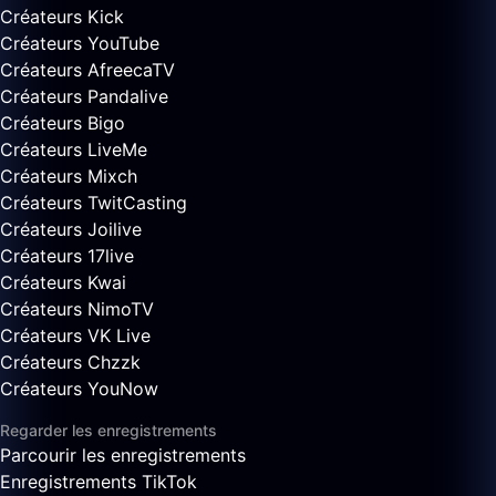
Créateurs Kick
Créateurs YouTube
Créateurs AfreecaTV
Créateurs Pandalive
Créateurs Bigo
Créateurs LiveMe
Créateurs Mixch
Créateurs TwitCasting
Créateurs Joilive
Créateurs 17live
Créateurs Kwai
Créateurs NimoTV
Créateurs VK Live
Créateurs Chzzk
Créateurs YouNow
Regarder les enregistrements
Parcourir les enregistrements
Enregistrements TikTok