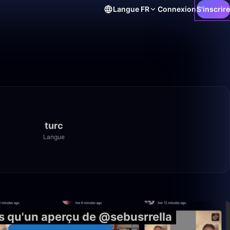
Langue
FR
Connexion
S'inscrire
turc
Langue
11:14
s qu'un aperçu de @sebusrrella