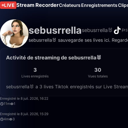
Stream Recorder
LIVE
Créateurs
Enregistrements
Clip
sebusrrella
sebusrrella🐰
S
sebusrrella🐰 sauvegarde ses lives ici. Regard
Activité de streaming de sebusrrella🐰
3
30
Lives enregistrés
Vues totales
sebusrrella🐰 a 3 lives Tiktok enregistrés sur Live Strea
Enregistré le 8 juil. 2026, 16:22
11m
1
Enregistré le 8 juil. 2026, 15:29
4m
3