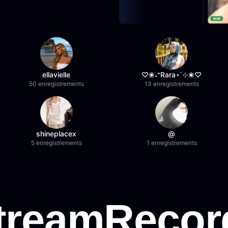
ellavielle
♡❀˖⁺Rara⋆˙⊹❀♡
50 enregistrements
13 enregistrements
shineplacex
@
5 enregistrements
1 enregistrements