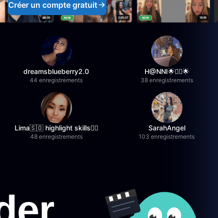
Créer un compte gratuit
dreamsblueberry2.0
H@NNI🌟❤️‍🔥🌟
44 enregistrements
38 enregistrements
Lima🇸🇴 highlight skills✌🏽
SarahAngel
48 enregistrements
103 enregistrements