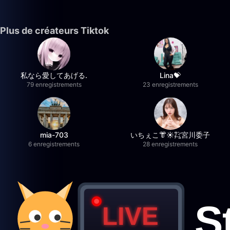
Plus de créateurs Tiktok
私なら愛してあげる.
Lina💝
79 enregistrements
23 enregistrements
mia-703
いちぇこ👘☀️㌠宮川委子
6 enregistrements
28 enregistrements