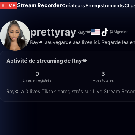
Stream Recorder
LIVE
Créateurs
Enregistrements
Clip
prettyray
Ray💋
Signaler
Ray💋 sauvegarde ses lives ici. Regarde les e
Activité de streaming de Ray💋
0
3
Lives enregistrés
Vues totales
Ray💋 a 0 lives Tiktok enregistrés sur Live Stream Recor