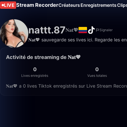
Stream Recorder
LIVE
Créateurs
Enregistrements
Clip
nattt.87
𝐍𝐚𝐭💖
Signaler
𝐍𝐚𝐭💖 sauvegarde ses lives ici. Regarde les 
Activité de streaming de 𝐍𝐚𝐭💖
0
0
Lives enregistrés
Vues totales
𝐍𝐚𝐭💖 a 0 lives Tiktok enregistrés sur Live Stream Recor