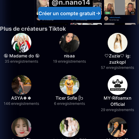
@n.nano14
Créer un compte gratuit
Plus de créateurs Tiktok
🤪 Madame do 🤪
nisaa
🤍Zuzia🤍 ig:
35 enregistrements
19 enregistrements
zuzkqpl
57 enregistrements
ASYA🍀🍀
Ticer Sofie ᥫ᭡
MY-Rifoamxn
146 enregistrements
6 enregistrements
Official
29 enregistrements