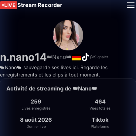
Stream Recorder
LIVE
n.nano14
👑Nano👑
Signaler
👑Nano👑 sauvegarde ses lives ici. Regarde les
enregistrements et les clips à tout moment.
Activité de streaming de 👑Nano👑
259
464
Lives enregistrés
Vues totales
8 août 2026
Tiktok
Dernier live
Plateforme