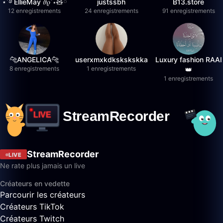
⋆˚࿔ EllieMay 𝜗𝜚˚⋆🧸ྀི
justssbh
B13.store
12 enregistrements
24 enregistrements
91 enregistrements
🐆ANGELICA🐆
userxmxkdkskskskka
Luxury fashion RAAI
8 enregistrements
1 enregistrements
👑
1 enregistrements
StreamRecorder
LIVE
Ne rate plus jamais un live
Créateurs en vedette
Parcourir les créateurs
Créateurs TikTok
Créateurs Twitch