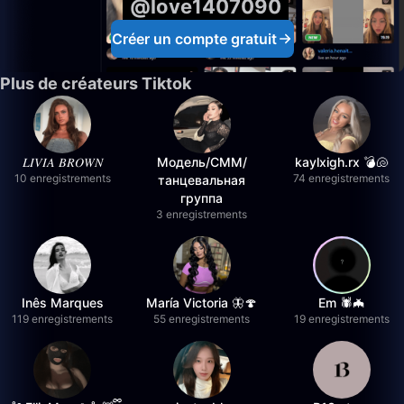
@love1407090
Créer un compte gratuit
Plus de créateurs Tiktok
𝐿𝐼𝑉𝐼𝐴 𝐵𝑅𝑂𝑊𝑁
Модель/СММ/
kaylxigh.rx 💣🐚
10 enregistrements
74 enregistrements
танцевальная
группа
3 enregistrements
Inês Marques
María Victoria 🦋🍄
Em 🕷️🦇
119 enregistrements
55 enregistrements
19 enregistrements