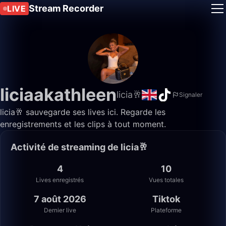
Stream Recorder
LIVE
liciaakathleen
licia🥂
Signaler
licia🥂 sauvegarde ses lives ici. Regarde les
enregistrements et les clips à tout moment.
Activité de streaming de licia🥂
4
10
Lives enregistrés
Vues totales
7 août 2026
Tiktok
Dernier live
Plateforme