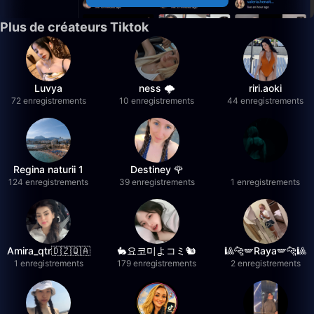
Plus de créateurs Tiktok
Luvya
ness 🌩️
riri.aoki
72 enregistrements
10 enregistrements
44 enregistrements
Regina naturii 1
Destiney 🌹
124 enregistrements
39 enregistrements
1 enregistrements
Amira_qtr🇩🇿🇶🇦
🐇요코미よコミ🐿
🎱🐆🪽Raya🪽🐆🎱
1 enregistrements
179 enregistrements
2 enregistrements