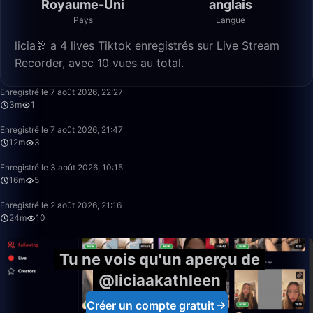
Royaume-Uni
anglais
Pays
Langue
licia🥂 a 4 lives Tiktok enregistrés sur Live Stream
Recorder, avec 10 vues au total.
3:36
Enregistré le 7 août 2026, 22:27
3m
1
12:40
Enregistré le 7 août 2026, 21:47
12m
3
15:59
Enregistré le 3 août 2026, 10:15
16m
5
24:19
Enregistré le 2 août 2026, 21:16
24m
10
Tu ne vois qu'un aperçu de
@liciaakathleen
Créer un compte gratuit