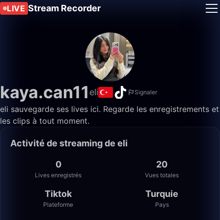
Stream Recorder
LIVE
kaya.can11
eli
Signaler
eli sauvegarde ses lives ici. Regarde les enregistrements et
les clips à tout moment.
Activité de streaming de eli
0
20
Lives enregistrés
Vues totales
Tiktok
Turquie
Plateforme
Pays