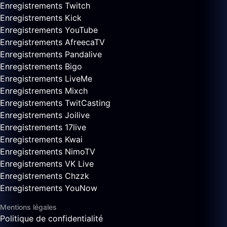
Enregistrements Twitch
Enregistrements Kick
Enregistrements YouTube
Enregistrements AfreecaTV
Enregistrements Pandalive
Enregistrements Bigo
Enregistrements LiveMe
Enregistrements Mixch
Enregistrements TwitCasting
Enregistrements Joilive
Enregistrements 17live
Enregistrements Kwai
Enregistrements NimoTV
Enregistrements VK Live
Enregistrements Chzzk
Enregistrements YouNow
Mentions légales
Politique de confidentialité