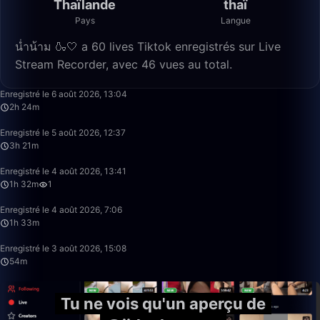
Thaïlande
thaï
Pays
Langue
น่ำน้าม 🍶🤍 a 60 lives Tiktok enregistrés sur Live
Stream Recorder, avec 46 vues au total.
2:24:00
Enregistré le 6 août 2026, 13:04
2h 24m
3:21:38
Enregistré le 5 août 2026, 12:37
3h 21m
1:32:57
Enregistré le 4 août 2026, 13:41
1h 32m
1
1:33:22
Enregistré le 4 août 2026, 7:06
1h 33m
54:21
Enregistré le 3 août 2026, 15:08
54m
Tu ne vois qu'un aperçu de