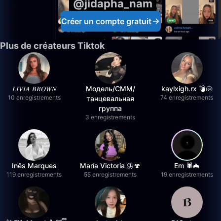
@jidapha_nam
Créer un compte gratuit
Plus de créateurs Tiktok
𝐿𝐼𝑉𝐼𝐴 𝐵𝑅𝑂𝑊𝑁
Модель/СММ/
kaylxigh.rx 💣🐚
10 enregistrements
74 enregistrements
танцевальная
группа
3 enregistrements
Inês Marques
María Victoria 🦋🍄
Em 🕷️🦇
119 enregistrements
55 enregistrements
19 enregistrements