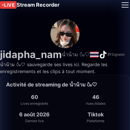
Stream Recorder
LIVE
jidapha_nam
น่ำน้าม 🍶🤍
Signaler
น่ำน้าม 🍶🤍 sauvegarde ses lives ici. Regarde les
enregistrements et les clips à tout moment.
Activité de streaming de น่ำน้าม 🍶🤍
60
46
Lives enregistrés
Vues totales
6 août 2026
Tiktok
Dernier live
Plateforme