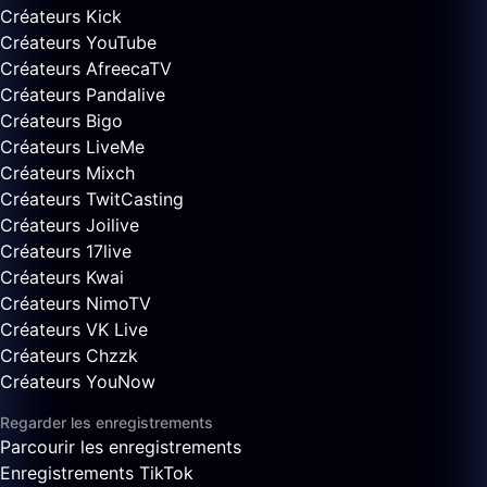
Créateurs Kick
Créateurs YouTube
Créateurs AfreecaTV
Créateurs Pandalive
Créateurs Bigo
Créateurs LiveMe
Créateurs Mixch
Créateurs TwitCasting
Créateurs Joilive
Créateurs 17live
Créateurs Kwai
Créateurs NimoTV
Créateurs VK Live
Créateurs Chzzk
Créateurs YouNow
Regarder les enregistrements
Parcourir les enregistrements
Enregistrements TikTok