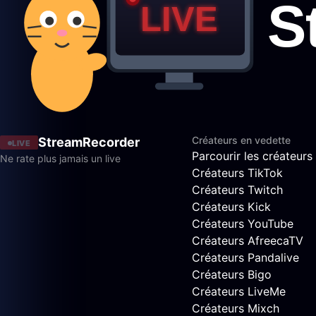
Créateurs en vedette
StreamRecorder
LIVE
Parcourir les créateurs
Ne rate plus jamais un live
Créateurs TikTok
Créateurs Twitch
Créateurs Kick
Créateurs YouTube
Créateurs AfreecaTV
Créateurs Pandalive
Créateurs Bigo
Créateurs LiveMe
Créateurs Mixch