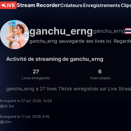
Stream Recorder
LIVE
Créateurs
Enregistrements
Clip
ganchu_erng
ganchu_erng
ganchu_erng sauvegarde ses lives ici. Regarde
Activité de streaming de ganchu_erng
27
6
Lives enregistrés
Vues totales
ganchu_erng a 27 lives Tiktok enregistrés sur Live Strea
Enregistré le 27 juil. 2026, 15:09
2h 5m
Enregistré le 17 juil. 2026, 6:16
42m