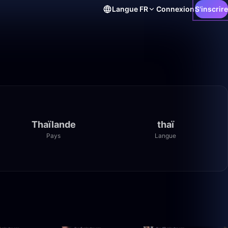
Langue
FR
Connexion
S'inscrire
Thaïlande
thaï
Pays
Langue
36:02
13:30