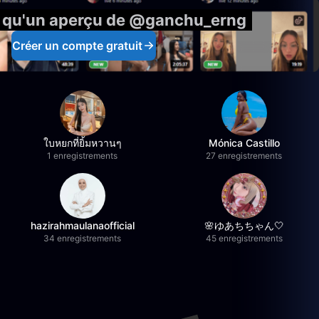
s qu'un aperçu de @ganchu_erng
Créer un compte gratuit
ใบหยกที่ยิ้มหวานๆ
Mónica Castillo
1 enregistrements
27 enregistrements
hazirahmaulanaofficial
🌸ゆあちちゃん🤍
34 enregistrements
45 enregistrements