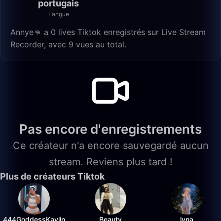
portugais
Langue
Annye👊 a 0 lives Tiktok enregistrés sur Live Stream
Recorder, avec 9 vues au total.
Pas encore d'enregistrements
Ce créateur n'a encore sauvegardé aucun
stream. Reviens plus tard !
Plus de créateurs Tiktok
444GoddessKaylin
Beauty
lyna