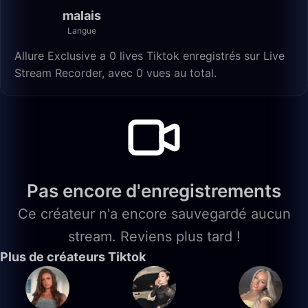
malais
Langue
Allure Exclusive a 0 lives Tiktok enregistrés sur Live
Stream Recorder, avec 0 vues au total.
Pas encore d'enregistrements
Ce créateur n'a encore sauvegardé aucun
stream. Reviens plus tard !
Plus de créateurs Tiktok