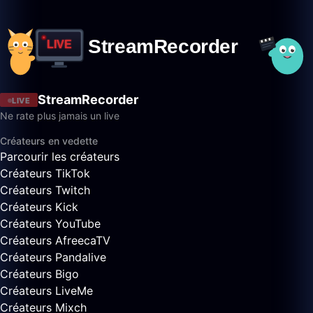
StreamRecorder
LIVE
Ne rate plus jamais un live
Créateurs en vedette
Parcourir les créateurs
Créateurs TikTok
Créateurs Twitch
Créateurs Kick
Créateurs YouTube
Créateurs AfreecaTV
Créateurs Pandalive
Créateurs Bigo
Créateurs LiveMe
Créateurs Mixch