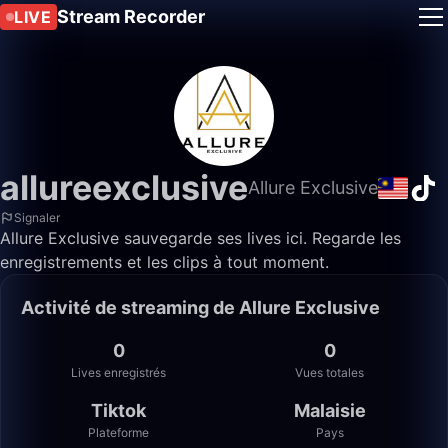
Stream Recorder
LIVE
allureexclusive
Allure Exclusive
Signaler
Allure Exclusive sauvegarde ses lives ici. Regarde les
enregistrements et les clips à tout moment.
Activité de streaming de Allure Exclusive
0
0
Lives enregistrés
Vues totales
Tiktok
Malaisie
Plateforme
Pays