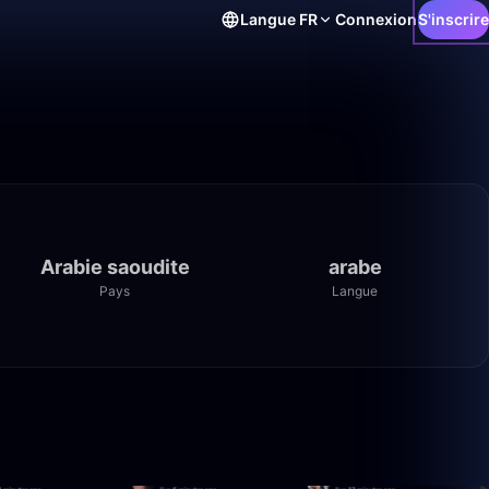
Langue
FR
Connexion
S'inscrire
Arabie saoudite
arabe
Pays
Langue
49:59
49:59