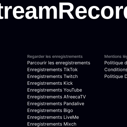
Regarder les enregistrements
Mentions lé
Parcourir les enregistrements
Politique d
Enregistrements TikTok
Conditions 
Enregistrements Twitch
Politique
Enregistrements Kick
Enregistrements YouTube
Enregistrements AfreecaTV
Enregistrements Pandalive
Enregistrements Bigo
Enregistrements LiveMe
Enregistrements Mixch