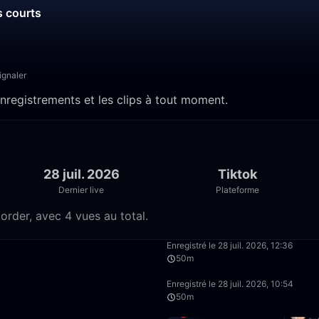
s courts
ignaler
nregistrements et les clips à tout moment.
28 juil. 2026
Tiktok
Dernier live
Plateforme
order, avec 4 vues au total.
28:41
Enregistré le 28 juil. 2026, 12:36
50m
49:59
Enregistré le 28 juil. 2026, 10:54
50m
37:46