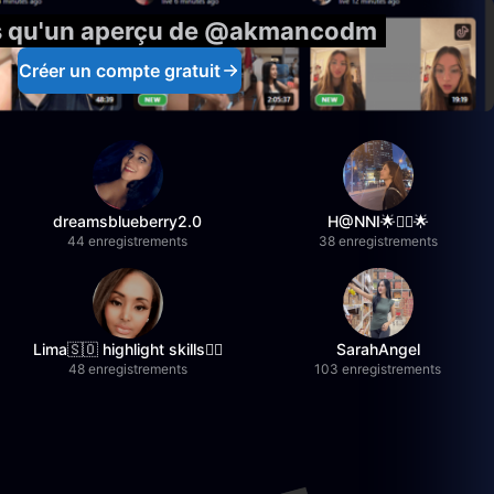
is qu'un aperçu de @akmancodm
Créer un compte gratuit
dreamsblueberry2.0
H@NNI🌟❤️‍🔥🌟
44 enregistrements
38 enregistrements
Lima🇸🇴 highlight skills✌🏽
SarahAngel
48 enregistrements
103 enregistrements