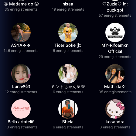
🤪 Madame do 🤪
nisaa
🤍Zuzia🤍 ig:
35 enregistrements
19 enregistrements
zuzkqpl
57 enregistrements
ASYA🍀🍀
Ticer Sofie ᥫ᭡
MY-Rifoamxn
146 enregistrements
6 enregistrements
Official
29 enregistrements
Luna☘️🥰
ミントちゃん🍨🩵
Mathilda♡︎
12 enregistrements
6 enregistrements
35 enregistrements
Bella.artateliê
Bbela
kosandra
13 enregistrements
6 enregistrements
3 enregistrements