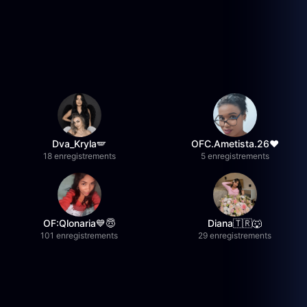
Dva_Kryla🪽
OFC.Ametista.26❤
18 enregistrements
5 enregistrements
OF:Qlonaria💙😇
Diana🇹🇷🐺
101 enregistrements
29 enregistrements