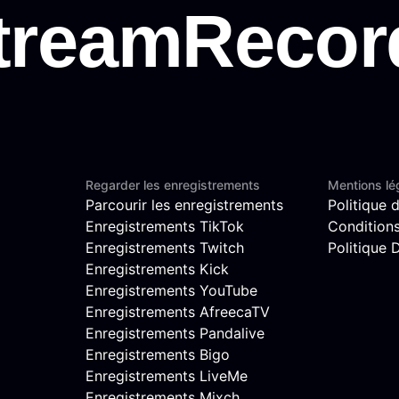
Regarder les enregistrements
Mentions lé
Parcourir les enregistrements
Politique d
Enregistrements TikTok
Conditions 
Enregistrements Twitch
Politique
Enregistrements Kick
Enregistrements YouTube
Enregistrements AfreecaTV
Enregistrements Pandalive
Enregistrements Bigo
Enregistrements LiveMe
Enregistrements Mixch