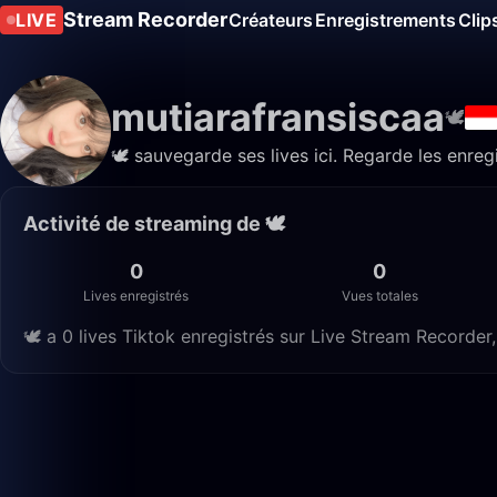
Stream Recorder
LIVE
Créateurs
Enregistrements
Clip
mutiarafransiscaa
🕊️
🕊️ sauvegarde ses lives ici. Regarde les enre
Activité de streaming de 🕊️
0
0
Lives enregistrés
Vues totales
🕊️ a 0 lives Tiktok enregistrés sur Live Stream Recorder