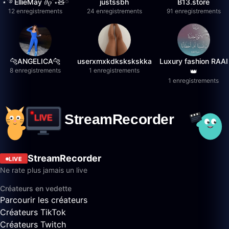
⋆˚࿔ EllieMay 𝜗𝜚˚⋆🧸ྀི
justssbh
B13.store
12 enregistrements
24 enregistrements
91 enregistrements
🐆ANGELICA🐆
userxmxkdkskskskka
Luxury fashion RAAI
8 enregistrements
1 enregistrements
👑
1 enregistrements
StreamRecorder
LIVE
Ne rate plus jamais un live
Créateurs en vedette
Parcourir les créateurs
Créateurs TikTok
Créateurs Twitch