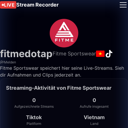
Stream Recorder
LIVE
fitmedotap
Fitme Sportswear
Melden
Fitme Sportswear speichert hier seine Live-Streams. Sieh
dir Aufnahmen und Clips jederzeit an.
Streaming-Aktivität von Fitme Sportswear
0
0
Aufgezeichnete Streams
Aufrufe insgesamt
Tiktok
Vietnam
Plattform
Land