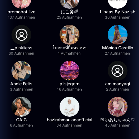
promobot.live
にこ🗿🌈
Libaas By Nazish
137 Aufnahmen
25 Aufnahmen
36 Aufnahmen
__pinkiiess
ใบหยกที่ยิ้มหวานๆ
Mónica Castillo
60 Aufnahmen
1 Aufnahmen
27 Aufnahmen
Annie Felts
pilsjegern
am.manyagi
3 Aufnahmen
16 Aufnahmen
2 Aufnahmen
GAIG
hazirahmaulanaofficial
🌸ゆあちちゃん🤍
6 Aufnahmen
34 Aufnahmen
45 Aufnahmen