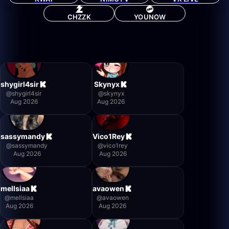
CHZZK
YOUNOW
shygirl4sir
Skynyx
@
shygirl4sir
@
skynyx
Aug 2026
Aug 2026
sassymandy
Vico1Rey
@
sassymandy
@
vico1rey
Aug 2026
Aug 2026
mellsiaa
avaowen
@
mellsiaa
@
avaowen
Aug 2026
Aug 2026