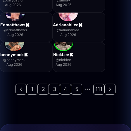
@
garydavid
@
amray
Aug 2026
Aug 2026
Edmatthews
AdrianahLee
@
edmatthews
@
adrianahlee
Aug 2026
Aug 2026
bennymack
NickLee
@
bennymack
@
nicklee
Aug 2026
Aug 2026
1
2
3
4
5
111