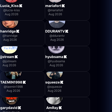
Lucia_Kiss
mariafort
@
lucia-kiss
@
mariafort
Aug 2026
Aug 2026
hanridge
DDURANTV
@
hanridge
@
ddurantv
Aug 2026
Aug 2026
jjstream
hyubsama
@
jjstream
@
hyubsama
Aug 2026
Aug 2026
TAEMIN1998
squeeze
@
taemin1998
@
squeeze
Aug 2026
Aug 2026
garydavid
AmRay