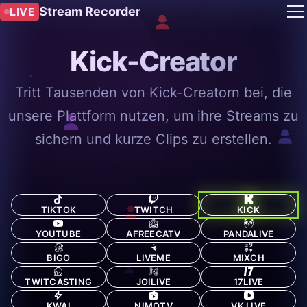
Stream Recorder
LIVE
Kick-Creator
Tritt Tausenden von Kick-Creatorn bei, die
unsere Plattform nutzen, um ihre Streams zu
sichern und kurze Clips zu erstellen.
TIKTOK
TWITCH
KICK
YOUTUBE
AFREECATV
PANDALIVE
BIGO
LIVEME
MIXCH
TWITCASTING
JOILIVE
17LIVE
KWAI
NIMOTV
VK LIVE