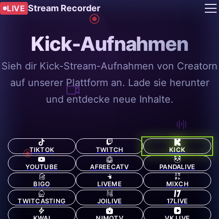
Stream Recorder
LIVE
Kick-Aufnahmen
Sieh dir Kick-Stream-Aufnahmen von Creatorn
auf unserer Plattform an. Lade sie herunter
und entdecke neue Inhalte.
TIKTOK
TWITCH
KICK
YOUTUBE
AFREECATV
PANDALIVE
BIGO
LIVEME
MIXCH
TWITCASTING
JOILIVE
17LIVE
KWAI
NIMOTV
VK LIVE