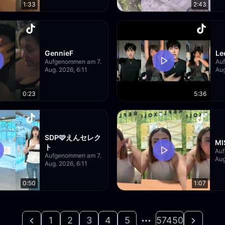
1:33
2:43
GennieF
Le
Aufgenommen am 7.
Au
Aug. 2026, 6:11
Aug
0:23
5:36
SDP🩷えんセレク
MI
ト
Au
Aufgenommen am 7.
Aug
Aug. 2026, 6:11
0:50
1:07
1
2
3
4
5
57450