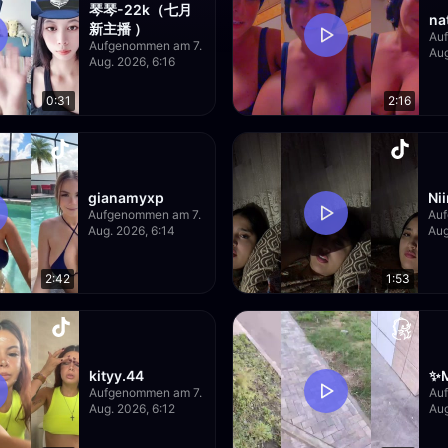
琴琴-22k（七月
na
新主播 ）
Au
Aufgenommen am 7.
Aug
Aug. 2026, 6:16
0:31
2:16
gianamyxp
Ni
Aufgenommen am 7.
Au
Aug. 2026, 6:14
Aug
2:42
1:53
kityy.44
✨
Aufgenommen am 7.
Au
Aug. 2026, 6:12
Aug