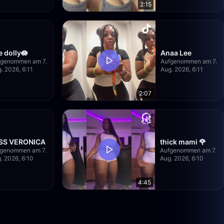
2:15
e dolly🪷
Anaa Lee
fgenommen am 7.
Aufgenommen am 7.
. 2026, 6:11
Aug. 2026, 6:11
2:07
SS VERONICA
thick mami 🌹
fgenommen am 7.
Aufgenommen am 7.
. 2026, 6:10
Aug. 2026, 6:10
4:45