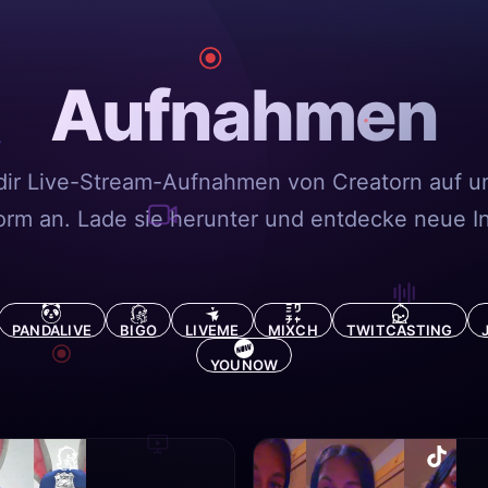
Aufnahmen
dir Live-Stream-Aufnahmen von Creatorn auf u
form an. Lade sie herunter und entdecke neue In
PANDALIVE
BIGO
LIVEME
MIXCH
TWITCASTING
YOUNOW