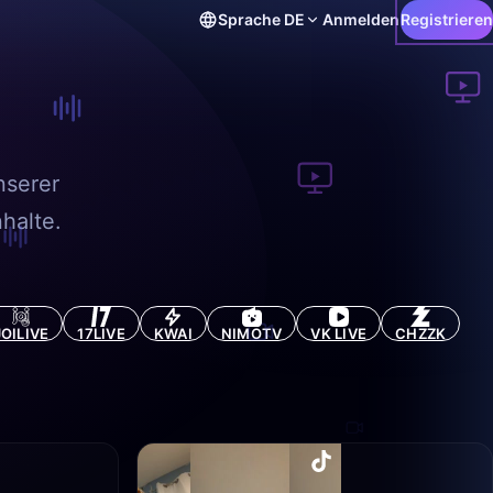
Sprache
DE
Anmelden
Registrieren
nserer
halte.
JOILIVE
17LIVE
KWAI
NIMOTV
VK LIVE
CHZZK