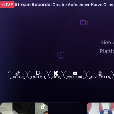
Stream Recorder
LIVE
Creator
Aufnahmen
Kurze Clips
Sieh 
Platt
TIKTOK
TWITCH
KICK
YOUTUBE
AFREECATV