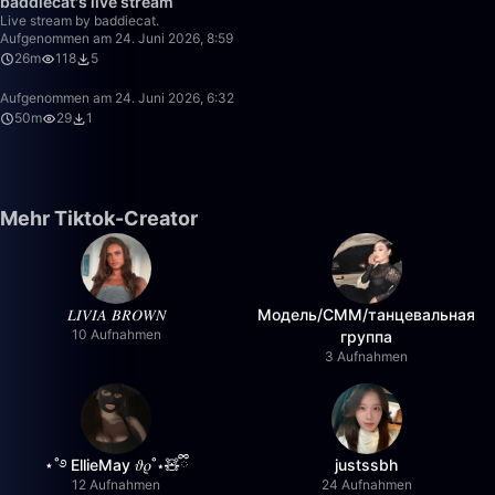
baddiecat's live stream
Live stream by baddiecat.
Aufgenommen am 24. Juni 2026, 8:59
26m
118
5
Aufgenommen am 24. Juni 2026, 6:32
50m
29
1
Mehr Tiktok-Creator
𝐿𝐼𝑉𝐼𝐴 𝐵𝑅𝑂𝑊𝑁
Модель/СММ/танцевальная
10 Aufnahmen
группа
3 Aufnahmen
⋆˚࿔ EllieMay 𝜗𝜚˚⋆🧸ྀི
justssbh
12 Aufnahmen
24 Aufnahmen