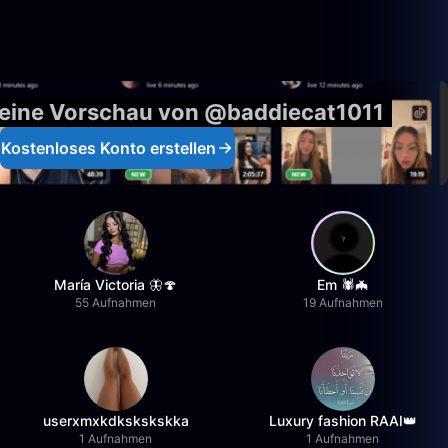
r eine Vorschau von @baddiecat1011
Kostenloses Konto erstellen
María Victoria 🦋🍄
Em 🕷️🦇
55 Aufnahmen
19 Aufnahmen
userxmxkdkskskskka
Luxury fashion RAAI👑
1 Aufnahmen
1 Aufnahmen