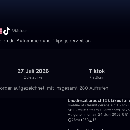
Melden
Sieh dir Aufnahmen und Clips jederzeit an.
27. Juli 2026
Tiktok
Zuletzt live
Plattform
order aufgezeichnet, mit insgesamt 280 Aufrufen.
1:33
baddiecat braucht 5k Likes für 
baddiecat streamt gerade auf TikTok 
5k Likes im Stream zu erreichen, bevor
Aufgenommen am 24. Juni 2026, 9:51
28m
263
16
26:28