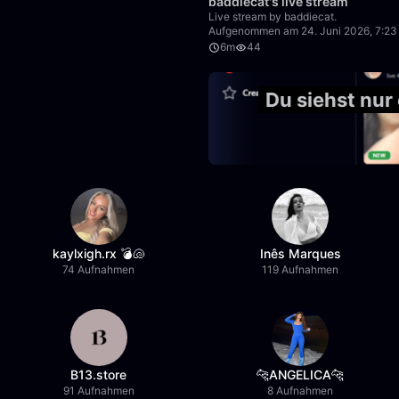
baddiecat's live stream
Live stream by baddiecat.
Aufgenommen am 24. Juni 2026, 7:23
6m
44
50:00
Du siehst nu
kaylxigh.rx 💣🐚
Inês Marques
74 Aufnahmen
119 Aufnahmen
B13.store
🐆ANGELICA🐆
91 Aufnahmen
8 Aufnahmen