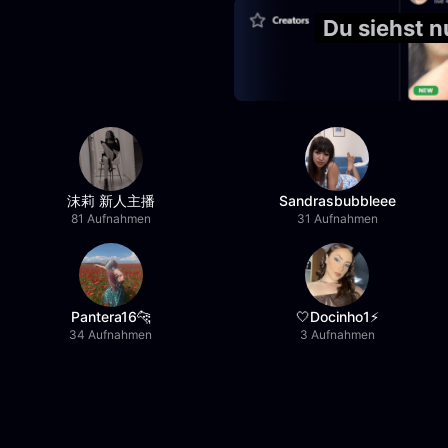
Du siehst 
沫莉 新人主播
Sandrasbubbleee
81 Aufnahmen
31 Aufnahmen
Pantera16🐆
🤍Docinho1⚡️
34 Aufnahmen
3 Aufnahmen