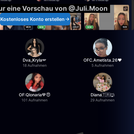
nur eine Vorschau von @Juli.Moon
Kostenloses Konto erstellen
Dva_Kryla🪽
OFC.Ametista.26❤
18 Aufnahmen
5 Aufnahmen
OF:Qlonaria💙😇
Diana🇹🇷🐺
101 Aufnahmen
29 Aufnahmen