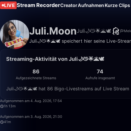
Stream Recorder
LIVE
Creator
Aufnahmen
Kurze Clips
Juli.Moon
Juli🌙😽🌟🌋🕊
Mel
Juli🌙😽🌟🌋🕊 speichert hier seine Live-Strea
Streaming-Aktivität von Juli🌙😽🌟🌋🕊
86
74
Aufgezeichnete Streams
Aufrufe insgesamt
Juli🌙😽🌟🌋🕊 hat 86 Bigo-Livestreams auf Live Stream
Aufgenommen am 4. Aug. 2026, 17:54
1h 13m
Aufgenommen am 3. Aug. 2026, 21:30
41m