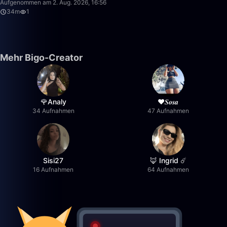
Aufgenommen am 2. Aug. 2026, 16:56
34m
1
Mehr Bigo-Creator
🌹Analy
❤︎⁠𝑺𝒐𝒔𝒂
34 Aufnahmen
47 Aufnahmen
Sisi27
🦊 Ingrid ☄️
16 Aufnahmen
64 Aufnahmen