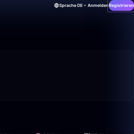
Sprache
DE
Anmelden
Registrieren
1:56:53
49:59