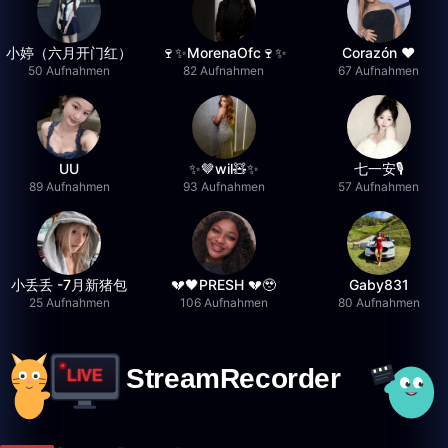
小婷（六月开门红）
🍷✨MorenaOfc🍷✨
Corazón ♥
50 Aufnahmen
82 Aufnahmen
67 Aufnahmen
UU
✨🤎wil🧸✨
七一安🎙️
89 Aufnahmen
93 Aufnahmen
57 Aufnahmen
小丢丢 -7月新猪包
💔🖤PRESH 💔🥹
Gaby831
25 Aufnahmen
106 Aufnahmen
80 Aufnahmen