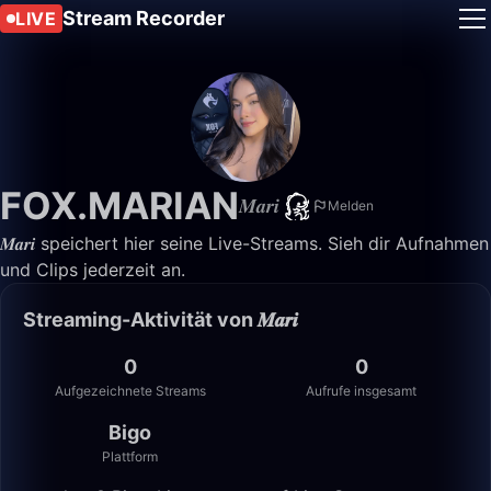
Stream Recorder
LIVE
FOX.MARIAN
𝑴𝒂𝒓𝒊
Melden
𝑴𝒂𝒓𝒊 speichert hier seine Live-Streams. Sieh dir Aufnahmen
und Clips jederzeit an.
Streaming-Aktivität von 𝑴𝒂𝒓𝒊
0
0
Aufgezeichnete Streams
Aufrufe insgesamt
Bigo
Plattform