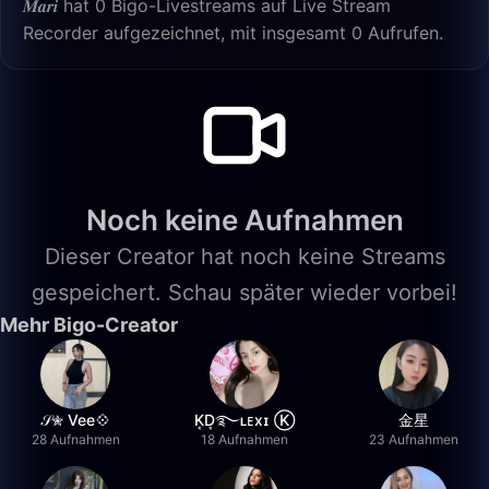
𝑴𝒂𝒓𝒊 hat 0 Bigo-Livestreams auf Live Stream
Recorder aufgezeichnet, mit insgesamt 0 Aufrufen.
Noch keine Aufnahmen
Dieser Creator hat noch keine Streams
gespeichert. Schau später wieder vorbei!
Mehr Bigo-Creator
𝒮✮ Vee💠
K͙D͙࿐ʟᴇxɪ Ⓚ
金星
28 Aufnahmen
18 Aufnahmen
23 Aufnahmen