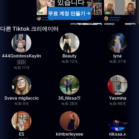
있습니다
무료 계정 만들기
다른 Tiktok 크리에이터
444GoddessKaylin
Beauty
lyna
녹화 12개
녹화 37개
🇬🇩
녹화 11개
Sveva migliaccio
36_Nissa🍑
Yasmina
녹화 9개
녹화 28개
녹화 66개
ES
kimberleyeee
niksaa.x