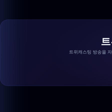
트
트위캐스팅 방송을 자동