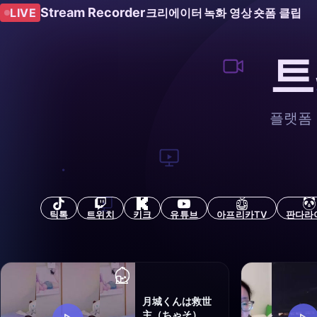
Stream Recorder
LIVE
크리에이터
녹화 영상
숏폼 클립
트
플랫폼
틱톡
트위치
키크
유튜브
아프리카TV
판다라
月城くんは救世
主（ちゃそ）