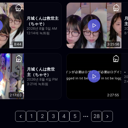
月城くんは救世主
（ちゃそ）
2026년 8월 5일 AM
2
12:14에 녹화됨
8
8:44
3:25:56
月城くんは救世
-
主（ちゃそ）
2
2026년 8월 4일 PM
2
3:21에 녹화됨
2:17:03
2:27:55
1
2
3
4
5
28