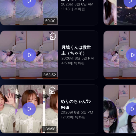
2026년 8월 6일 AM
11:18에 녹화됨
50:00
月城くんは救世
主（ちゃそ）
2026년 8월 5일 PM
4:53에 녹화됨
2:53:52
めりのちゃん🐑
🏍️🎀
2026년 8월 5일 PM
12:02에 녹화됨
1:39:58