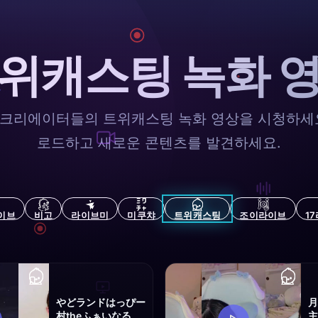
위캐스팅 녹화 
 크리에이터들의 트위캐스팅 녹화 영상을 시청하세요
로드하고 새로운 콘텐츠를 발견하세요.
이브
비고
라이브미
미쿠챠
트위캐스팅
조이라이브
1
やどランドはっぴー
村theふぁいなる