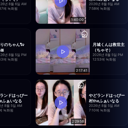
026년 8월 6일 AM
2026년 8월 6일 AM
:37에 녹화됨
7:58에 녹화됨
1:40:00
りのちゃん🐑
月城くんは救世主
️🎀
（ちゃそ）
026년 8월 5일 PM
2026년 8월 5일 PM
:43에 녹화됨
12:53에 녹화됨
2:17:41
ランドはっぴー
やどランドはっぴー
heふぁいなる
村theふぁいなる
6년 8월 5일 AM
2026년 8월 5일 AM
2에 녹화됨
7:10에 녹화됨
2:29:58