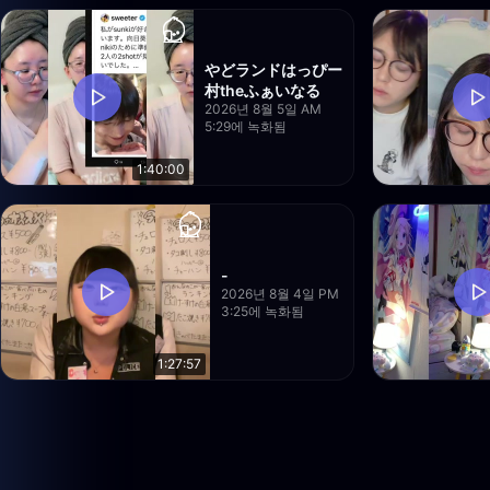
やどランドはっぴー
村theふぁいなる
2026년 8월 5일 AM
5:29에 녹화됨
1:40:00
-
2026년 8월 4일 PM
3:25에 녹화됨
1:27:57