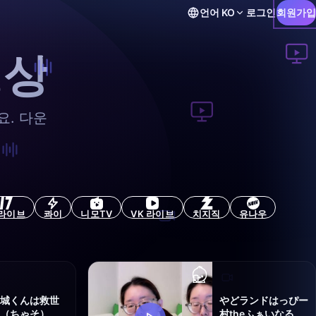
언어
KO
로그인
회원가입
영상
. 다운
7라이브
콰이
니모TV
VK 라이브
치지직
유나우
月城くんは救世
やどランドはっぴー
主（ちゃそ）
村theふぁいなる